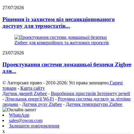
27/07/2026
Рішення із захистом від несанкціонованого
доступу для термостатів...
23/07/2026
Проектування системи домашньої безпеки Zigbee
для...
© Авторське право - 2010-2026: Усі права захищено.
Гарячі
товари
-
Карта сайту
Датчик дверей Zigbee
-
Виробники пристроїв Інтернету речей
-
Лічильник енергії Wi-Fi
-
Розумна система догляду за літніми
людьми
-
Датчик руху Zigbee
-
Датчик температури Zigbee
WhatsApp
sales@owon.com
Залишити повідомлення
x