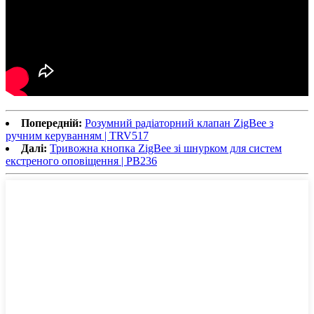
Попередній:
Розумний радіаторний клапан ZigBee з
ручним керуванням | TRV517
Далі:
Тривожна кнопка ZigBee зі шнурком для систем
екстреного оповіщення | PB236