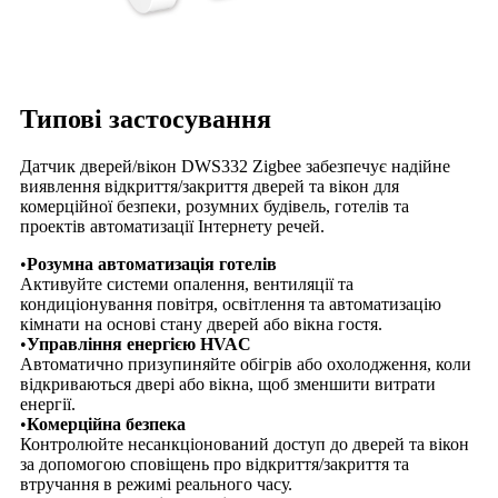
Типові застосування
Датчик дверей/вікон DWS332 Zigbee забезпечує надійне
виявлення відкриття/закриття дверей та вікон для
комерційної безпеки, розумних будівель, готелів та
проектів автоматизації Інтернету речей.
•
Розумна автоматизація готелів
Активуйте системи опалення, вентиляції та
кондиціонування повітря, освітлення та автоматизацію
кімнати на основі стану дверей або вікна гостя.
•
Управління енергією HVAC
Автоматично призупиняйте обігрів або охолодження, коли
відкриваються двері або вікна, щоб зменшити витрати
енергії.
•
Комерційна безпека
Контролюйте несанкціонований доступ до дверей та вікон
за допомогою сповіщень про відкриття/закриття та
втручання в режимі реального часу.