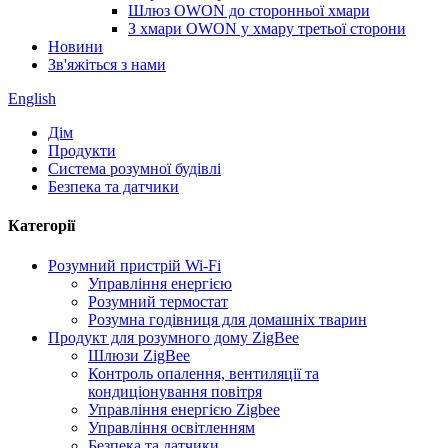
Шлюз OWON до сторонньої хмари
З хмари OWON у хмару третьої сторони
Новини
Зв'яжіться з нами
English
Дім
Продукти
Система розумної будівлі
Безпека та датчики
Категорії
Розумний пристрій Wi-Fi
Управління енергією
Розумний термостат
Розумна годівниця для домашніх тварин
Продукт для розумного дому ZigBee
Шлюзи ZigBee
Контроль опалення, вентиляції та
кондиціонування повітря
Управління енергією Zigbee
Управління освітленням
Безпека та датчики