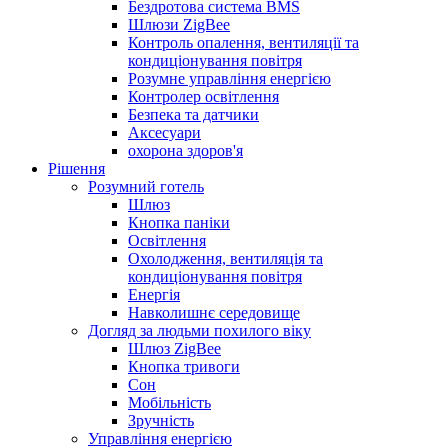
Бездротова система BMS
Шлюзи ZigBee
Контроль опалення, вентиляції та
кондиціонування повітря
Розумне управління енергією
Контролер освітлення
Безпека та датчики
Аксесуари
охорона здоров'я
Рішення
Розумний готель
Шлюз
Кнопка паніки
Освітлення
Охолодження, вентиляція та
кондиціонування повітря
Енергія
Навколишнє середовище
Догляд за людьми похилого віку
Шлюз ZigBee
Кнопка тривоги
Сон
Мобільність
Зручність
Управління енергією