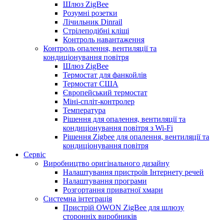
Шлюз ZigBee
Розумні розетки
Лічильник Dinrail
Стрілеподібні кліщі
Контроль навантаження
Контроль опалення, вентиляції та
кондиціонування повітря
Шлюз ZigBee
Термостат для фанкойлів
Термостат США
Європейський термостат
Міні-спліт-контролер
Температура
Рішення для опалення, вентиляції та
кондиціонування повітря з Wi-Fi
Рішення Zigbee для опалення, вентиляції та
кондиціонування повітря
Сервіс
Виробництво оригінального дизайну
Налаштування пристроїв Інтернету речей
Налаштування програми
Розгортання приватної хмари
Системна інтеграція
Пристрій OWON ZigBee для шлюзу
сторонніх виробників