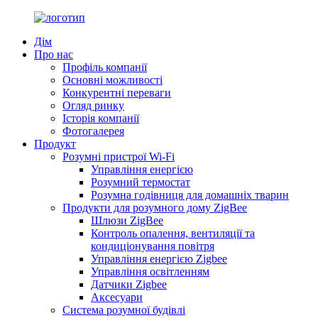
Дім
Про нас
Профіль компанії
Основні можливості
Конкурентні переваги
Огляд ринку
Історія компанії
Фотогалерея
Продукт
Розумні пристрої Wi-Fi
Управління енергією
Розумний термостат
Розумна годівниця для домашніх тварин
Продукти для розумного дому ZigBee
Шлюзи ZigBee
Контроль опалення, вентиляції та
кондиціонування повітря
Управління енергією Zigbee
Управління освітленням
Датчики Zigbee
Аксесуари
Система розумної будівлі