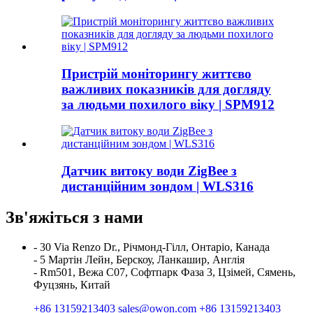
Пристрій моніторингу життєво
важливих показників для догляду
за людьми похилого віку | SPM912
Датчик витоку води ZigBee з
дистанційним зондом | WLS316
Зв'яжіться з нами
- 30 Via Renzo Dr., Річмонд-Гілл, Онтаріо, Канада
- 5 Мартін Лейн, Берскоу, Ланкашир, Англія
- Rm501, Вежа C07, Софтпарк Фаза 3, Цзімей, Сямень,
Фуцзянь, Китай
+86 13159213403
sales@owon.com
+86 13159213403