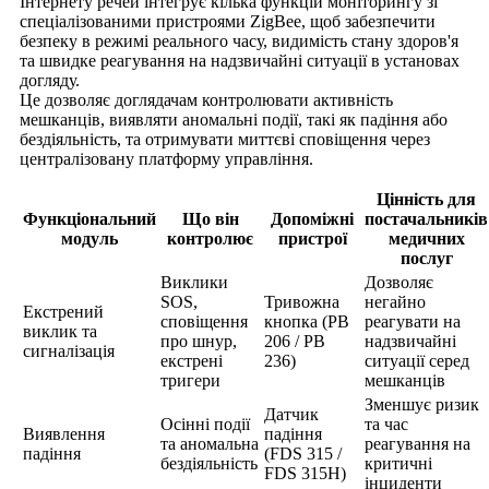
Інтернету речей інтегрує кілька функцій моніторингу зі
спеціалізованими пристроями ZigBee, щоб забезпечити
безпеку в режимі реального часу, видимість стану здоров'я
та швидке реагування на надзвичайні ситуації в установах
догляду.
Це дозволяє доглядачам контролювати активність
мешканців, виявляти аномальні події, такі як падіння або
бездіяльність, та отримувати миттєві сповіщення через
централізовану платформу управління.
Цінність для
Функціональний
Що він
Допоміжні
постачальників
модуль
контролює
пристрої
медичних
послуг
Виклики
Дозволяє
SOS,
Тривожна
негайно
Екстрений
сповіщення
кнопка (PB
реагувати на
виклик та
про шнур,
206 / PB
надзвичайні
сигналізація
екстрені
236)
ситуації серед
тригери
мешканців
Зменшує ризик
Датчик
Осінні події
та час
Виявлення
падіння
та аномальна
реагування на
падіння
(FDS 315 /
бездіяльність
критичні
FDS 315H)
інциденти