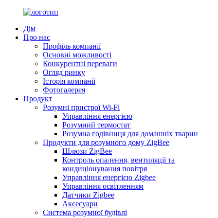
Дім
Про нас
Профіль компанії
Основні можливості
Конкурентні переваги
Огляд ринку
Історія компанії
Фотогалерея
Продукт
Розумні пристрої Wi-Fi
Управління енергією
Розумний термостат
Розумна годівниця для домашніх тварин
Продукти для розумного дому ZigBee
Шлюзи ZigBee
Контроль опалення, вентиляції та
кондиціонування повітря
Управління енергією Zigbee
Управління освітленням
Датчики Zigbee
Аксесуари
Система розумної будівлі