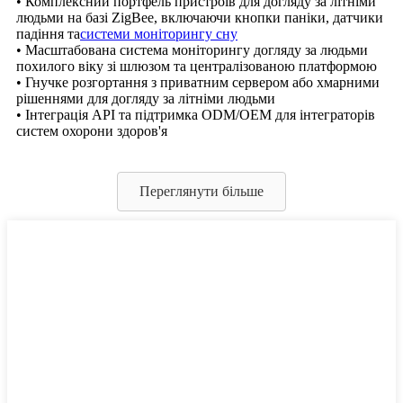
• Комплексний портфель пристроїв для догляду за літніми
людьми на базі ZigBee, включаючи кнопки паніки, датчики
падіння та
системи моніторингу сну
• Масштабована система моніторингу догляду за людьми
похилого віку зі шлюзом та централізованою платформою
• Гнучке розгортання з приватним сервером або хмарними
рішеннями для догляду за літніми людьми
• Інтеграція API та підтримка ODM/OEM для інтеграторів
систем охорони здоров'я
Переглянути більше