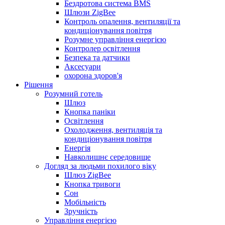
Бездротова система BMS
Шлюзи ZigBee
Контроль опалення, вентиляції та
кондиціонування повітря
Розумне управління енергією
Контролер освітлення
Безпека та датчики
Аксесуари
охорона здоров'я
Рішення
Розумний готель
Шлюз
Кнопка паніки
Освітлення
Охолодження, вентиляція та
кондиціонування повітря
Енергія
Навколишнє середовище
Догляд за людьми похилого віку
Шлюз ZigBee
Кнопка тривоги
Сон
Мобільність
Зручність
Управління енергією