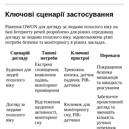
Ключові сценарії застосування
Рішення OWON для догляду за людьми похилого віку на
базі Інтернету речей розроблено для різних середовищ
догляду за людьми похилого віку, задовольняючи різні
потреби безпеки та моніторингу в різних закладах.
Сценарій
Типові
Ключові
Переваги
догляду
потреби
пристрої
Екстрені
Покращення
Будинки для
сповіщення,
Тривожна
безпеки
людей
виявлення
кнопка, датчик
мешканців
похилого
падінь,
падіння, PIR-
та швидкість
віку
моніторинг
датчики
реагування
приміщення
Забезпечте
Відстеження
проактивний
Догляд за
Килимок для
щоденної
догляд та
людьми
моніторингу
активності,
зменшіть
похилого
сну, PIR-
моніторинг
кількість
віку
датчики
сну
ручних
перевірок