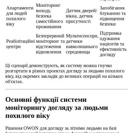
Моніторинг
Апартаменти
Запобігання
виходу,
Датчик дверей/
для людей
блуканню та
безпека
вікна, датчик
похилого
підвищення
самостійного
присутності
віку
безпеки
проживання
Підтримка
Безперервний
Мультисенсори,
одужання
Реабілітаційні
моніторинг та
датчики
пацієнтів та
центри
відстеження
навколишнього
ефективність
відновлення
середовища
догляду
Ці сценарії демонструють, як систему можна гнучко
розгортати в різних проектах догляду за людьми похилого
віку, від окремих закладів до великих операцій на кількох
об'єктах.
Основні функції системи
моніторингу догляду за людьми
похилого віку
Рішення OWON для догляду за літніми людьми на базі