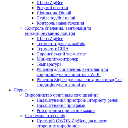
Шлюз ZigBee
Розумні розетки
Лічильник Dinrail
Стрілеподібні кліщі
Контроль навантаження
Контроль опалення, вентиляції та
кондиціонування повітря
Шлюз ZigBee
Термостат для фанкойлів
Термостат США
Європейський термостат
Міні-спліт-контролер
Температура
Рішення для опалення, вентиляції та
кондиціонування повітря з Wi-Fi
Рішення Zigbee для опалення, вентиляції та
кондиціонування повітря
Сервіс
Виробництво оригінального дизайну
Налаштування пристроїв Інтернету речей
Налаштування програми
Розгортання приватної хмари
Системна інтеграція
Пристрій OWON ZigBee для шлюзу
сторонніх виробників