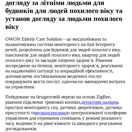
догляду за літніми людьми для
будинків для людей похилого віку та
установ догляду за людьми похилого
віку
OWON Elderly Care Solution – це масштабована та
налаштовувана система моніторингу на базі Інтернету
речей, розроблена для будинків для людей похилого віку,
пансіонатів для людей похилого віку, квартир для людей
похилого віку та закладів охорони здоров’я. Рішення
зосереджене на безпеці, моніторингу здоров’я, реагуванні
на надзвичайні ситуації та операційній ефективності,
допомагаючи постачальникам медичних послуг
покращувати якість послуг, одночасно зменшуючи витрати
на управління.
Побудоване на бездротовій мережі на основі ZigBee,
рішення підключає тривожні кнопки,
детектори падіння
,
пристрої моніторингу сну, датчики дверей/вікон, датчики
присутності та
мультисенсори
до централізованої платформи
управління для отримання сповіщень у режимі реального
часу, видимості на рівні кімнати та швидшого реагування
доглядальників.