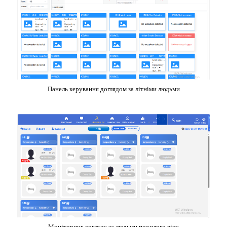
Панель керування доглядом за літніми людьми
Моніторинг догляду за людьми похилого віку