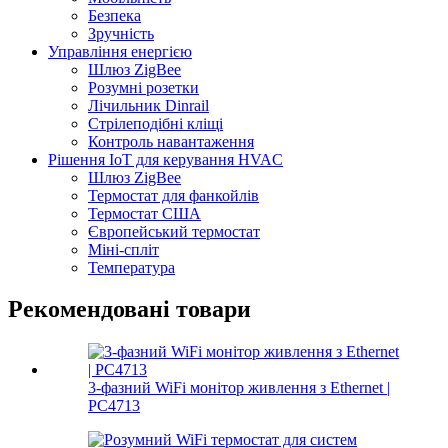
Безпека
Зручність
Управління енергією
Шлюз ZigBee
Розумні розетки
Лічильник Dinrail
Стрілеподібні кліщі
Контроль навантаження
Рішення IoT для керування HVAC
Шлюз ZigBee
Термостат для фанкойлів
Термостат США
Європейський термостат
Міні-спліт
Температура
Рекомендовані товари
3-фазний WiFi монітор живлення з Ethernet |
PC4713