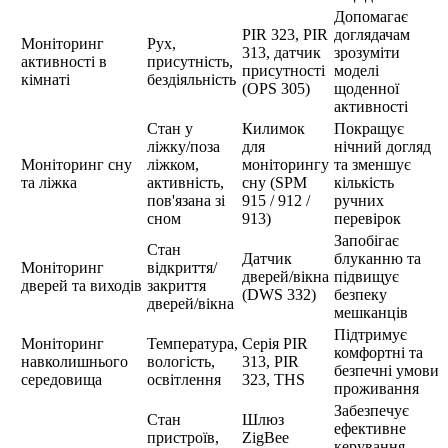
Допомагає
PIR 323, PIR
доглядачам
Моніторинг
Рух,
313, датчик
зрозуміти
активності в
присутність,
присутності
моделі
кімнаті
бездіяльність
(OPS 305)
щоденної
активності
Стан у
Килимок
Покращує
ліжку/поза
для
нічний догляд
Моніторинг сну
ліжком,
моніторингу
та зменшує
та ліжка
активність,
сну (SPM
кількість
пов'язана зі
915 / 912 /
ручних
сном
913)
перевірок
Запобігає
Стан
Датчик
блуканню та
Моніторинг
відкриття/
дверей/вікна
підвищує
дверей та виходів
закриття
(DWS 332)
безпеку
дверей/вікна
мешканців
Підтримує
Моніторинг
Температура,
Серія PIR
комфортні та
навколишнього
вологість,
313, PIR
безпечні умови
середовища
освітлення
323, THS
проживання
Забезпечує
Стан
Шлюз
ефективне
пристроїв,
ZigBee
керування