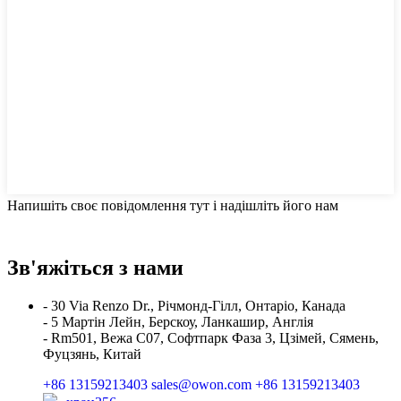
Напишіть своє повідомлення тут і надішліть його нам
Зв'яжіться з нами
- 30 Via Renzo Dr., Річмонд-Гілл, Онтаріо, Канада
- 5 Мартін Лейн, Берскоу, Ланкашир, Англія
- Rm501, Вежа C07, Софтпарк Фаза 3, Цзімей, Сямень,
Фуцзянь, Китай
+86 13159213403
sales@owon.com
+86 13159213403