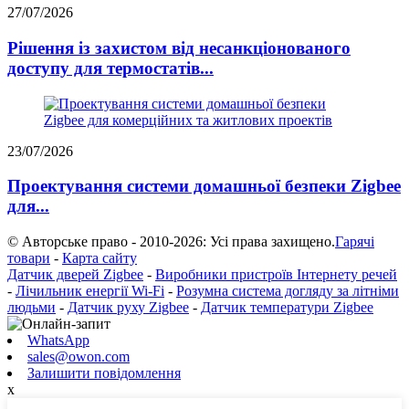
27/07/2026
Рішення із захистом від несанкціонованого
доступу для термостатів...
23/07/2026
Проектування системи домашньої безпеки Zigbee
для...
© Авторське право - 2010-2026: Усі права захищено.
Гарячі
товари
-
Карта сайту
Датчик дверей Zigbee
-
Виробники пристроїв Інтернету речей
-
Лічильник енергії Wi-Fi
-
Розумна система догляду за літніми
людьми
-
Датчик руху Zigbee
-
Датчик температури Zigbee
WhatsApp
sales@owon.com
Залишити повідомлення
x