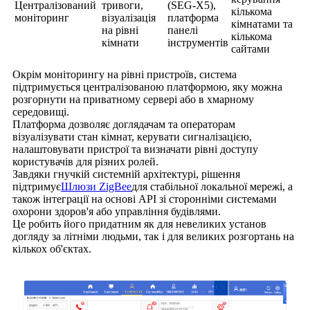
Централізований
тривоги,
(SEG-X5),
кількома
моніторинг
візуалізація
платформа
кімнатами та
на рівні
панелі
кількома
кімнати
інструментів
сайтами
Окрім моніторингу на рівні пристроїв, система
підтримується централізованою платформою, яку можна
розгорнути на приватному сервері або в хмарному
середовищі.
Платформа дозволяє доглядачам та операторам
візуалізувати стан кімнат, керувати сигналізацією,
налаштовувати пристрої та визначати рівні доступу
користувачів для різних ролей.
Завдяки гнучкій системній архітектурі, рішення
підтримує
Шлюзи ZigBee
для стабільної локальної мережі, а
також інтеграції на основі API зі сторонніми системами
охорони здоров'я або управління будівлями.
Це робить його придатним як для невеликих установ
догляду за літніми людьми, так і для великих розгортань на
кількох об'єктах.