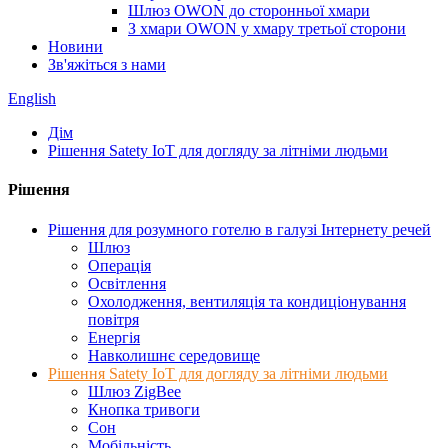
Шлюз OWON до сторонньої хмари
З хмари OWON у хмару третьої сторони
Новини
Зв'яжіться з нами
English
Дім
Рішення Satety IoT для догляду за літніми людьми
Рішення
Рішення для розумного готелю в галузі Інтернету речей
Шлюз
Операція
Освітлення
Охолодження, вентиляція та кондиціонування
повітря
Енергія
Навколишнє середовище
Рішення Satety IoT для догляду за літніми людьми
Шлюз ZigBee
Кнопка тривоги
Сон
Мобільність